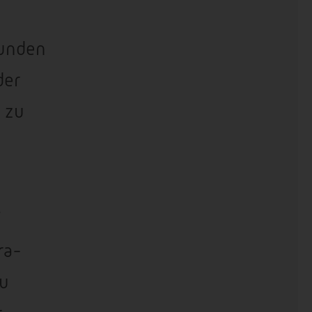
Kunden
der
 zu
ra-
zu