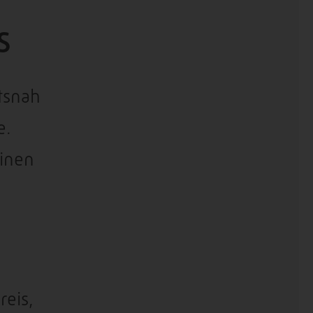
s
ätsnah
e.
inen
eis,