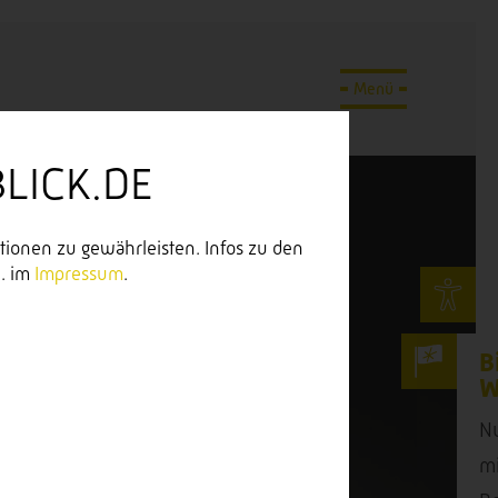
LICK.DE
tionen zu gewährleisten. Infos zu den
. im
Impressum
.
Bis zu 80 % Zuschuss für Ihr neues
Webprojekt sichern.
Nutzen Sie die staatliche BAFA-Förderung –
mit keller.mitausblick als zertifiziertem BAFA-