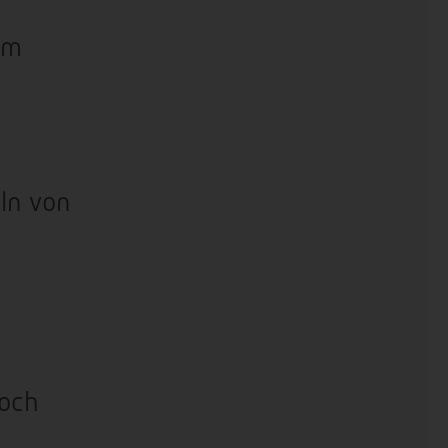
r
em
ln von
och