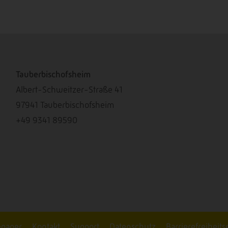
Tauberbischofsheim
Albert-Schweitzer-Straße 41
97941
Tauberbischofsheim
+49 9341 89590
epaper
Kontakt
Support
Datenschutz
Barrierefreiheits