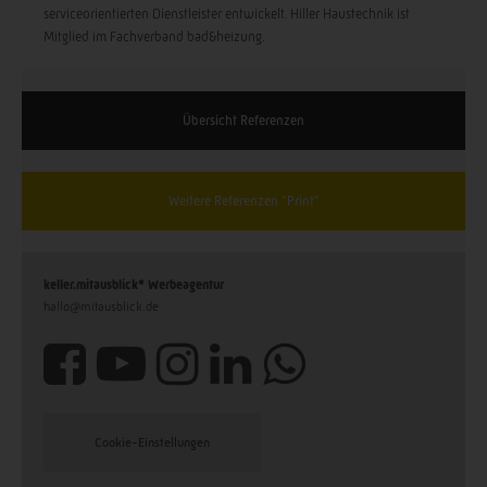
serviceorientierten Dienstleister entwickelt. Hiller Haustechnik ist
Mitglied im Fachverband bad&heizung.
Übersicht Referenzen
Weitere Referenzen "Print"
keller.mitausblick* Werbeagentur
hallo@mitausblick.de
Ich akzeptiere die
Datenschutzerklärung
.
Cookie-Einstellungen