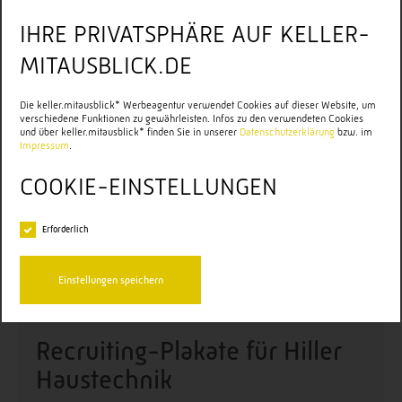
IHRE PRIVATSPHÄRE AUF KELLER-
MITAUSBLICK.DE
Die keller.mitausblick* Werbeagentur verwendet Cookies auf dieser Website, um
verschiedene Funktionen zu gewährleisten. Infos zu den verwendeten Cookies
und über keller.mitausblick* finden Sie in unserer
Datenschutzerklärung
bzw. im
Impressum
.
COOKIE-EINSTELLUNGEN
Erforderlich
Einstellungen speichern
Startseite
Referenzen
Recruiting-Plakate für Hiller Haustechnik
Recruiting-Plakate für Hiller
Haustechnik